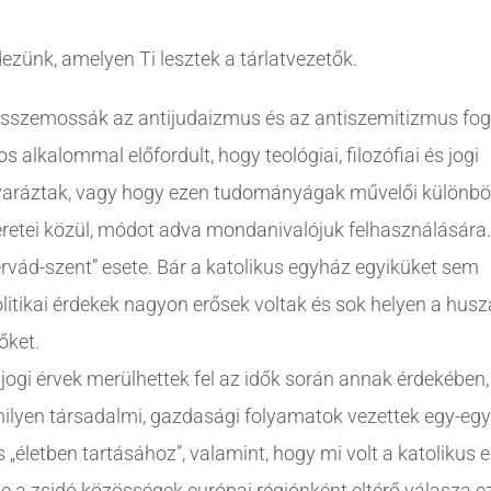
ezünk, amelyen Ti lesztek a tárlatvezetők.
 összemossák az antijudaizmus és az antiszemitizmus fog
 alkalommal előfordult, hogy teológiai, filozófiai és jogi
gyaráztak, vagy hogy ezen tudományágak művelői különb
retei közül, módot adva mondanivalójuk felhasználására.
rvád-szent” esete. Bár a katolikus egyház egyiküket sem
 politikai érdekek nagyon erősek voltak és sok helyen a husz
őket.
s jogi érvek merülhettek fel az idők során annak érdekében
ilyen társadalmi, gazdasági folyamatok vezettek egy-egy
életben tartásához”, valamint, hogy mi volt a katolikus 
tve a zsidó közösségek európai régiónként eltérő válasza e