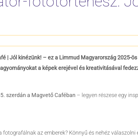
tor-fotótörténész: Jó
fé | Jól kinézünk! – ez a Limmud Magyarország 2025-ös
hagyományokat a képek erejével és kreativitásával fedezz
5. szerdán a Magvető Caféban
– legyen részese egy insp
a fotografálnak az emberek? Könnyű és nehéz válaszolni e