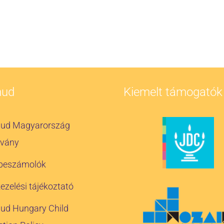
mud
Kiemelt támogatók
ud Magyarország
tvány
 beszámolók
ezelési tájékoztató
ud Hungary Child