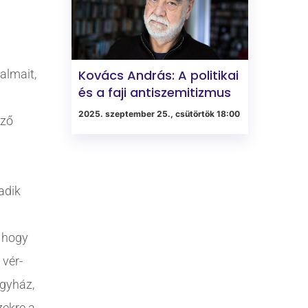
almait,
Kovács András: A politikai
és a faji antiszemitizmus
2025. szeptember 25., csütörtök 18:00
öző
adik
, hogy
 vér-
egyház,
zekre a