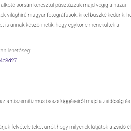
 alkotó sorsán keresztül pásztázzuk majd végig a hazai
ttek világhírű magyar fotográfusok, kikel büszkélkedünk, ho
t is annak köszönhetik, hogy egykor elmenekültek a
van lehetőség:
f4c8d27
s az antiszemitizmus összefüggéseiről majd a zsidóság és
uk felvételeiteket arról, hogy milyenek látjátok a zsidó él