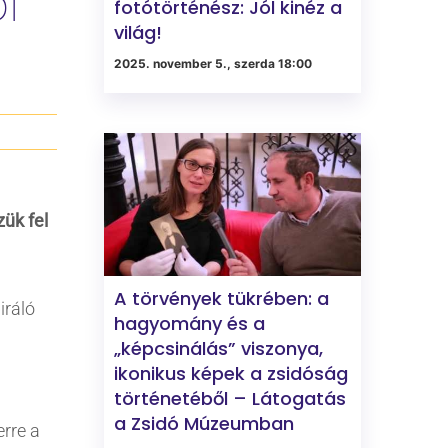
l
fotótörténész: Jól kinéz a
világ!
2025. november 5., szerda 18:00
ük fel
A törvények tükrében: a
iráló
hagyomány és a
„képcsinálás” viszonya,
ikonikus képek a zsidóság
történetéből – Látogatás
a Zsidó Múzeumban
rre a