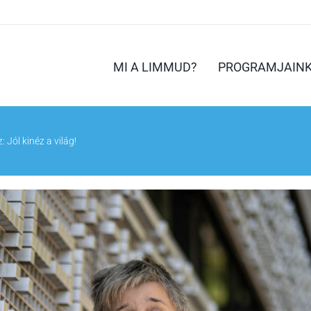
MI A LIMMUD?
PROGRAMJAIN
 Jól kinéz a világ!