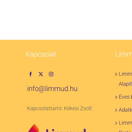
Kapcsolat
Lim
Limm
Alapí
info@limmud.hu
Éves
Kapcsolattartó: Kékesi Zsolt
Adatk
Limm