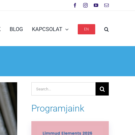
K
BLOG
KAPCSOLAT
EN
Keresés...
Programjaink