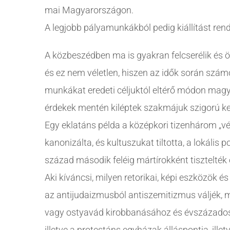
mai Magyarországon.
A legjobb pályamunkákból pedig kiállítást rend
A közbeszédben ma is gyakran felcserélik és
és ez nem véletlen, hiszen az idők során számos
munkákat eredeti céljuktól eltérő módon ma
érdekek mentén kiléptek szakmájuk szigorú ke
Egy eklatáns példa a középkori tizenhárom „vé
kanonizálta, és kultuszukat tiltotta, a lokális
század második feléig mártírokként tisztelték 
Aki kíváncsi, milyen retorikai, képi eszközök é
az antijudaizmusból antiszemitizmus váljék, m
vagy ostyavád kirobbanásához és évszázados „
illetve a protestáns egyházak álláspontja, ille