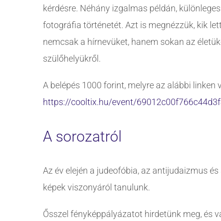
kérdésre. Néhány izgalmas példán, különleges
fotográfia történetét. Azt is megnézzük, kik le
nemcsak a hírnevüket, hanem sokan az életüke
szülőhelyükről.
A belépés 1000 forint, melyre az alábbi linken 
https://cooltix.hu/event/69012c00f766c44d3
A sorozatról
Az év elején a judeofóbia, az antijudaizmus é
képek viszonyáról tanulunk.
Ősszel fényképpályázatot hirdetünk meg, és várj