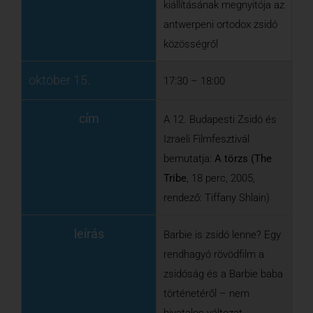
Tribe
, 18 perc, 2005,
rendező: Tiffany Shlain)
leírás
Barbie is zsidó lenne? Egy
rendhagyó rövödfilm a
zsidóság és a Barbie baba
történetéről – nem
hivatalos változat.
október 15.
17:45 – 18:30
cím
Kaleidoszkóp 2.: Rád (is)
várnak!
leírás
Találkozás vallási körzetek
és civil szervezetek