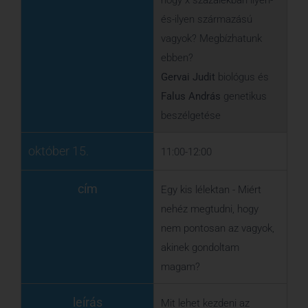
cím
Egy kis lélektan - Miért
nehéz megtudni, hogy
nem pontosan az vagyok,
akinek gondoltam
magam?
leírás
Mit lehet kezdeni az
identitás kialakulása után
érkezett „súlyos”
információkkal.
Szél Dávid
pszichológus
előadása
október 15.
12:00-13:00
cím
Ebédidő