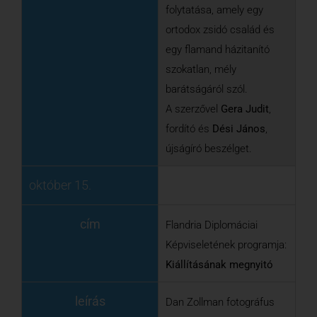
október 15.
cím
Flandria Diplomáciai
Képviseletének programja:
Kiállításának megnyitó
leírás
Dan Zollman fotográfus
kiállításának megnyitója az
antwerpeni ortodox zsidó
közösségről
október 15.
17:30 – 18:00
cím
A 12. Budapesti Zsidó és
Izraeli Filmfesztivál
bemutatja:
A törzs (The