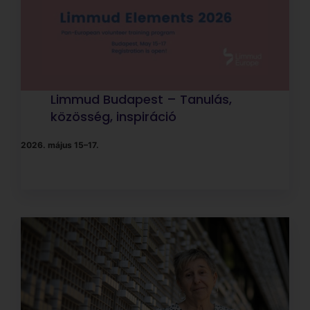
Szarka Klára kurátor-
fotótörténész: Jól kinéz a világ!
2025. november 5., szerda 18:00