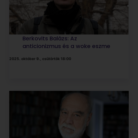
Kovács András: A politikai és a
faji antiszemitizmus
2025. szeptember 25., csütörtök 18:00