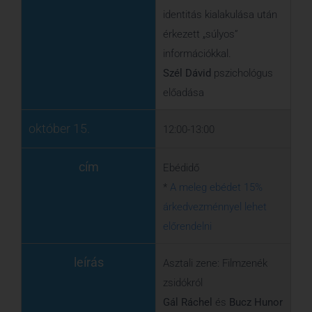
*
A meleg ebédet 15%
árkedvezménnyel lehet
előrendelni
leírás
Asztali zene: Filmzenék
zsidókról
Gál Ráchel
és
Bucz Hunor
összeállítása
október 15.
13:00-14:30
cím
Útválasztó – Milyen lehet
elvállani a zsidó
örökséget? Mi vár, és mi
nem vár arra, aki
érdeklődik a judaizmus, a