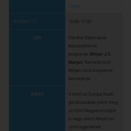
bemutatója.
leírás
A kötet az Európa Kiadó
gondozásában jelent meg,
az írónő Magyarországon
is nagy sikerű Mazel tov
című regényének
folytatása, amely egy
ortodox zsidó család és
egy flamand házitanító
szokatlan, mély
barátságáról szól.
A szerzővel
Gera Judit
,
fordító és
Dési János
,
újságíró beszélget.