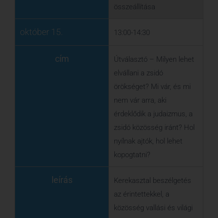
zsidó közösség iránt? Hol
nyílnak ajtók, hol lehet
kopogtatni?
leírás
Kerekasztal beszélgetés
az érintettekkel, a
közösség vallási és világi
képviselőivel.
Darvas
István
főrabbi,
Wéber
Edina
civil aktivista,
Fritz
Zsuzsa
informális oktató
és egy érintett beszélget.
Moderál:
Toronyi
Zsuzsanna
muzeológus,
volt Limmud kurátor