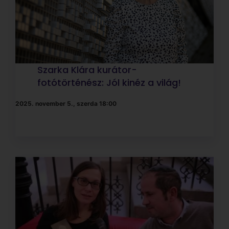
A törvények tükrében: a
hagyomány és a „képcsinálás”
viszonya, ikonikus képek a
zsidóság történetéből –
Látogatás a Zsidó Múzeumban
2025. október 30., csütörtök 17:00