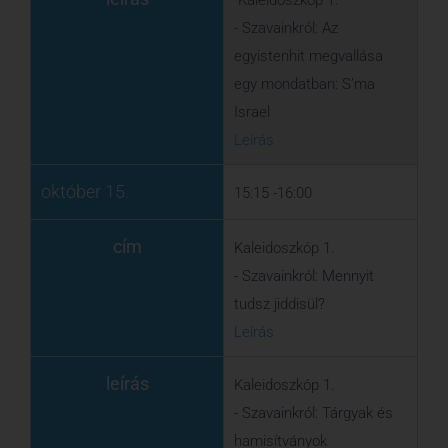
cím
Kaleidoszkóp 1.
- Szavainkról: Mennyit
tudsz jiddisül?
Leírás
leírás
Kaleidoszkóp 1.
- Szavainkról: Tárgyak és
hamisítványok
Leírás
október 15.
16:00- 17:30
cím
Flandria Diplomáciai
Képviseletének
programja:
Minjan J.S.
Margot
, flamand írónő
Minján című könyvének