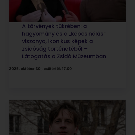
Berkovits Balázs: Az
anticionizmus és a woke eszme
2025. október 9., csütörtök 18:00