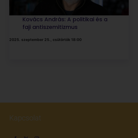
Kapcsolat
info@limmud.hu
Kapcsolattartó: Kékesi Zsolt