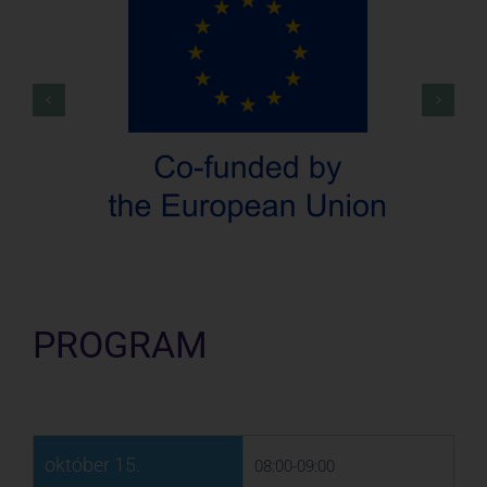
PROGRAM
október 15.
08:00-09:00
cím
Rumbach Tanház:
Újhónapi reggeli ima,
tóraolvasás és Bar Micva
avatás
leírás
Vezeti:
Radnóti Zoltán
főrabbi