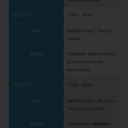
képviselőivel
október 15.
17:45 – 18:30
cím
Kaleidoszkóp 2.: Mi még a
Tórával is táncolunk!
leírás
Tánctanulás a
Machol
Hungária Tánccsoporttal
október 15.
19:00 - 20:00
cím
Hangverseny –
A
Sefardito Quartett
műsora Szefárd zene.