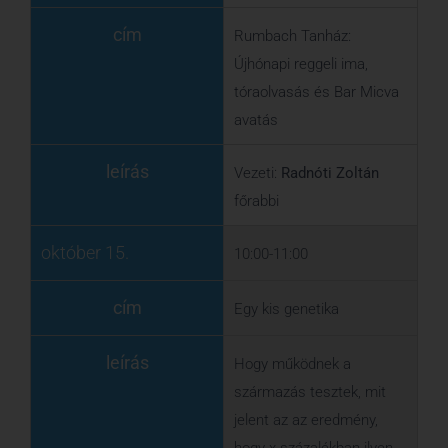
október 15.
10:00-11:00
cím
Egy kis genetika
leírás
Hogy működnek a
származás tesztek, mit
jelent az az eredmény,
hogy x százalékban ilyen-
és-ilyen származású
vagyok? Megbízhatunk
ebben?
Gervai Judit
biológus és
Falus András
genetikus
beszélgetése
október 15.
11:00-12:00