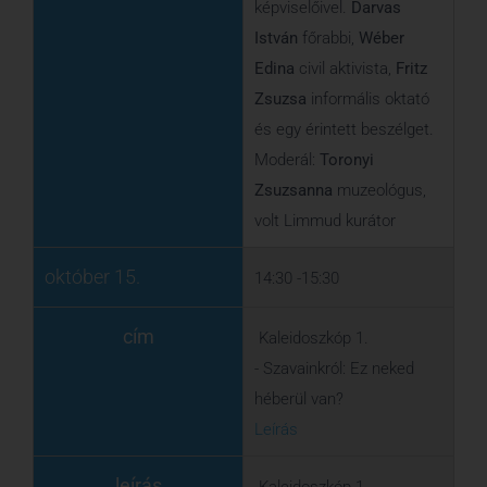
október 15.
14:30 -15:30
cím
Kaleidoszkóp 1.
- Szavainkról: Ez neked
héberül van?
Leírás
leírás
Kaleidoszkóp 1.
- Szavainkról: Az
egyistenhit megvallása
egy mondatban: S’ma
Israel
Leírás
október 15.
15:15 -16:00