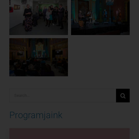
Keresés...
Programjaink
Limmud Budapest – Tanulás,
közösség, inspiráció
2026. május 15–17.