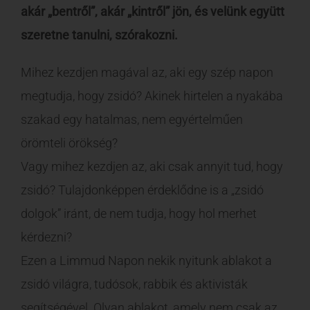
akár „bentről”, akár „kintről” jön, és velünk együtt
szeretne tanulni, szórakozni.
Mihez kezdjen magával az, aki egy szép napon
megtudja, hogy zsidó? Akinek hirtelen a nyakába
szakad egy hatalmas, nem egyértelműen
örömteli örökség?
Vagy mihez kezdjen az, aki csak annyit tud, hogy
zsidó? Tulajdonképpen érdeklődne is a „zsidó
dolgok” iránt, de nem tudja, hogy hol merhet
kérdezni?
Ezen a Limmud Napon nekik nyitunk ablakot a
zsidó világra, tudósok, rabbik és aktivisták
segítségével. Olyan ablakot, amely nem csak az