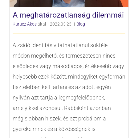
KERESÉS...
A meghatározatlanság dilemmái
Kurucz Ákos
által
|
2022.03.23.
|
Blog
A zsidó identitás vitathatatlanul sokféle
módon megélhető, és természetesen nincs
elsődleges vagy másodlagos, értékesebb vagy
helyesebb ezek között, mindegyiket egyformán
tiszteletben kell tartani és az adott egyén
nyilván azt tartja a legmegfelelőbbnek,
amelyikkel azonosul. Rabbiként azonban
mégis abban hiszek, és ezt próbálom a
gyerekeimnek és a közösségnek is