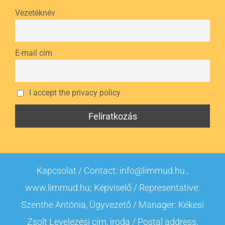
Vezetéknév
E-mail cím
I accept the privacy policy
Kapcsolat / Contact: info@limmud.hu.,
www.limmud.hu; Képviselő / Representative:
Szenthe Antónia, Ügyvezető / Manager: Kékesi
Zsolt Levelezési cím, iroda / Postal address,